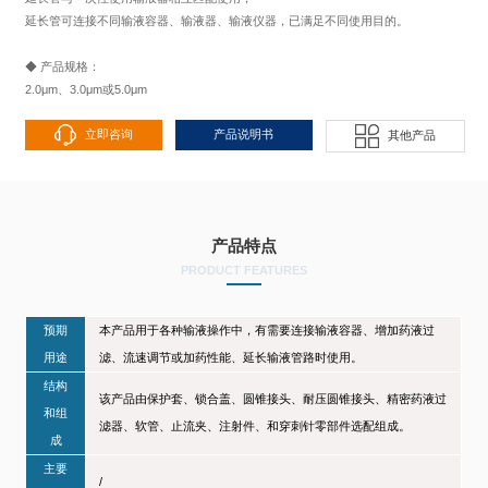
延长管可连接不同输液容器、输液器、输液仪器，已满足不同使用目的。
◆ 产品规格：
2.0μm、3.0μm或5.0μm
立即咨询
产品说明书
其他产品
产品特点
PRODUCT FEATURES
预期
本产品用于各种输液操作中，有需要连接输液容器、增加药液过
用途
滤、流速调节或加药性能、延长输液管路时使用。
结构
该产品由保护套、锁合盖、圆锥接头、耐压圆锥接头、精密药液过
和组
滤器、软管、止流夹、注射件、和穿刺针零部件选配组成。
成
主要
/