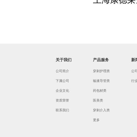
关于我们
产品服务
新
公司简介
穿刺护理类
公
下属公司
输液导管类
行
企业文化
药包材类
资质荣誉
医美类
联系我们
穿刺介入类
更多