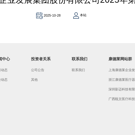
本站
2025-10-28
闻中心
投资者关系
联系我们
康德莱网站群
司动态
公司公告
联系我们
上海康德莱企业发
业动态
其他
浙江康德莱医疗器
深圳影迈科技有限
广西瓯文医疗科技