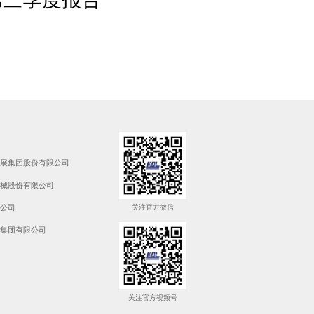
展集团股份有限公司
械股份有限公司
关注官方微信
公司
集团有限公司
关注官方视频号